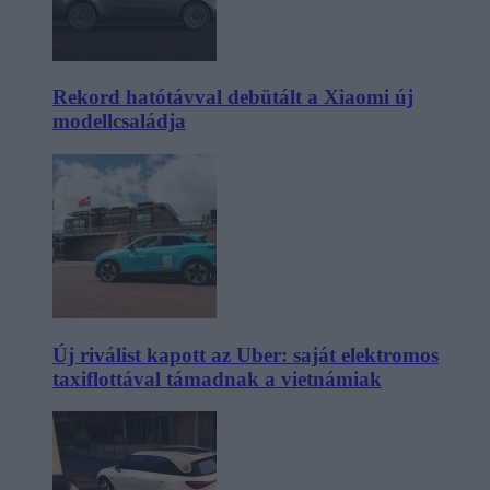
Rekord hatótávval debütált a Xiaomi új
modellcsaládja
Új riválist kapott az Uber: saját elektromos
taxiflottával támadnak a vietnámiak