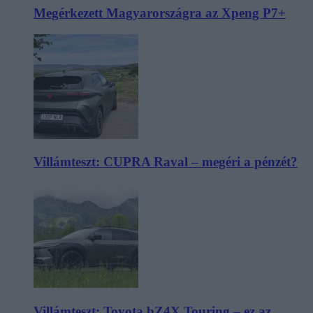
Megérkezett Magyarországra az Xpeng P7+
Villámteszt: CUPRA Raval – megéri a pénzét?
Villámteszt: Toyota bZ4X Touring – ez az,