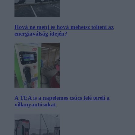
Hová ne menj és hová mehetsz tölteni az
energiaválság idején?
A TEA is a napelemes csúcs felé tereli a
villanyautósokat