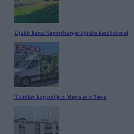
Újabb hazai Supercharger építése kezdődött el
Töltőket kapcsol le a Metro és a Tesco