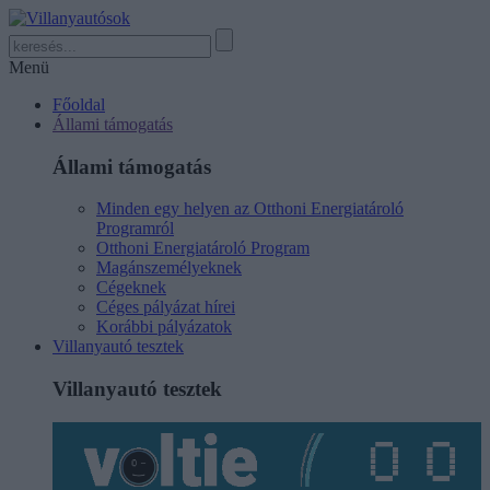
Menü
Főoldal
Állami támogatás
Állami támogatás
Minden egy helyen az Otthoni Energiatároló
Programról
Otthoni Energiatároló Program
Magánszemélyeknek
Cégeknek
Céges pályázat hírei
Korábbi pályázatok
Villanyautó tesztek
Villanyautó tesztek