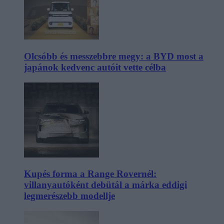
Olcsóbb és messzebbre megy: a BYD most a
japánok kedvenc autóit vette célba
Kupés forma a Range Rovernél:
villanyautóként debütál a márka eddigi
legmerészebb modellje