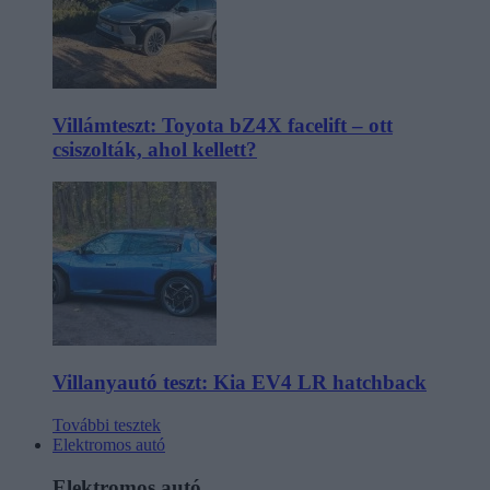
Villámteszt: Toyota bZ4X facelift – ott
csiszolták, ahol kellett?
Villanyautó teszt: Kia EV4 LR hatchback
További tesztek
Elektromos autó
Elektromos autó