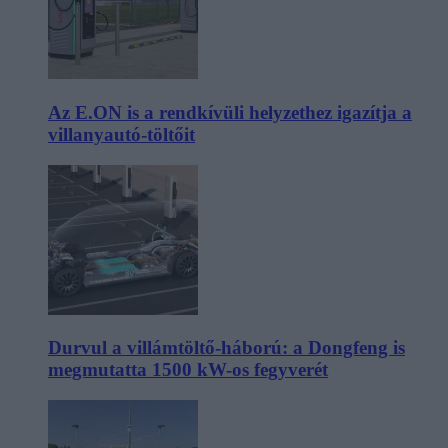
Az E.ON is a rendkívüli helyzethez igazítja a
villanyautó-töltőit
Durvul a villámtöltő-háború: a Dongfeng is
megmutatta 1500 kW-os fegyverét