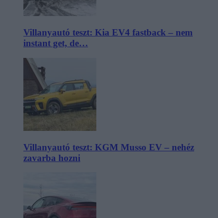
Villanyautó teszt: Kia EV4 fastback – nem
instant get, de…
Villanyautó teszt: KGM Musso EV – nehéz
zavarba hozni