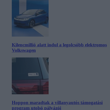
Kilencmillió alatt indul a legolcsóbb elektromos
Volkswagen
Hoppon maradtak a villanyautós támogatási
program utolsó pályázói