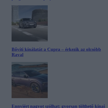
Bővíti kínálatát a Cupra – érkezik az olcsóbb
Raval
Ennyiért nagyot szólhat: gyorsan tölthető kínai