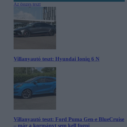
Az összes teszt
Villanyautó teszt: Hyundai Ioniq 6 N
Villanyautó teszt: Ford Puma Gen-e BlueCruise
– már a kormányt sem kell fogni