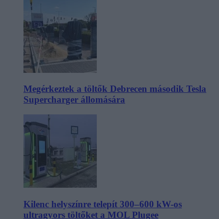
Megérkeztek a töltők Debrecen második Tesla
Supercharger állomására
Kilenc helyszínre telepít 300–600 kW-os
ultragyors töltőket a MOL Plugee