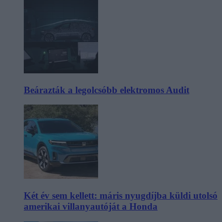
Beárazták a legolcsóbb elektromos Audit
Két év sem kellett: máris nyugdíjba küldi utolsó
amerikai villanyautóját a Honda