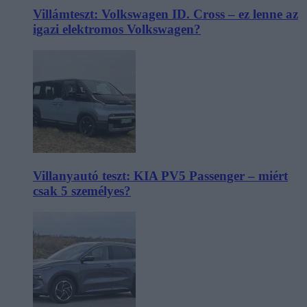
Villámteszt: Volkswagen ID. Cross – ez lenne az
igazi elektromos Volkswagen?
Villanyautó teszt: KIA PV5 Passenger – miért
csak 5 személyes?