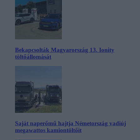
Bekapcsolták Magyarország 13. Ionity
töltőállomását
Saját naperőmű hajtja Németország vadiúj
megawattos kamiontöltőit