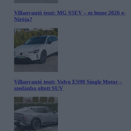
Villanyautó teszt: MG S5EV – ez lenne 2026 e-
Nirója?
Villanyautó teszt: Volvo ES90 Single Motor –
szedánba oltott SUV