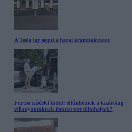
A Tesla így segíti a hazai áramhálózatot
Furcsa kísérlet indul: eltűnhetnek a kizárólag
villanyautóknak fenntartott töltőhelyek?