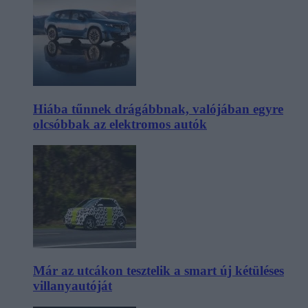
Hiába tűnnek drágábbnak, valójában egyre
olcsóbbak az elektromos autók
Már az utcákon tesztelik a smart új kétüléses
villanyautóját