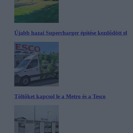
Újabb hazai Supercharger építése kezdődött el
Töltőket kapcsol le a Metro és a Tesco