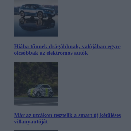
Hiába tűnnek drágábbnak, valójában egyre
olcsóbbak az elektromos autók
Már az utcákon tesztelik a smart új kétüléses
villanyautóját