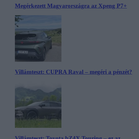
Megérkezett Magyarországra az Xpeng P7+
Villámteszt: CUPRA Raval – megéri a pénzét?
Villámteszt: Toyota bZ4X Touring – ez az,