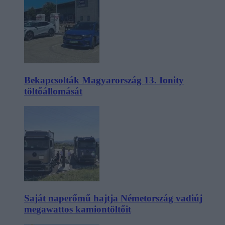
Bekapcsolták Magyarország 13. Ionity
töltőállomását
Saját naperőmű hajtja Németország vadiúj
megawattos kamiontöltőit