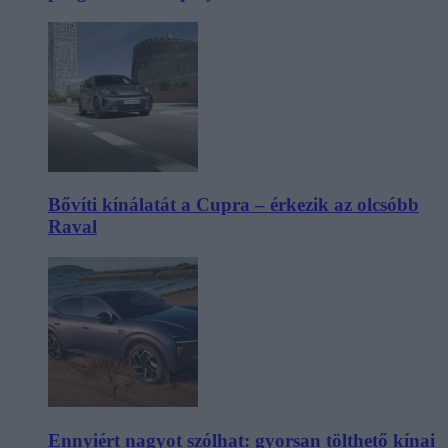
Bővíti kínálatát a Cupra – érkezik az olcsóbb
Raval
Ennyiért nagyot szólhat: gyorsan tölthető kínai