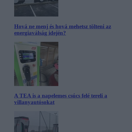
Hová ne menj és hová mehetsz tölteni az
energiaválság idején?
A TEA is a napelemes csúcs felé tereli a
villanyautósokat