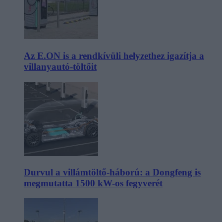
Az E.ON is a rendkívüli helyzethez igazítja a
villanyautó-töltőit
Durvul a villámtöltő-háború: a Dongfeng is
megmutatta 1500 kW-os fegyverét