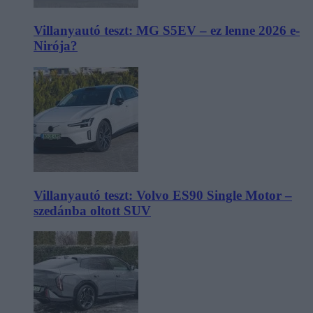
Villanyautó teszt: MG S5EV – ez lenne 2026 e-
Nirója?
Villanyautó teszt: Volvo ES90 Single Motor –
szedánba oltott SUV