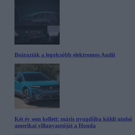
Beárazták a legolcsóbb elektromos Audit
Két év sem kellett: máris nyugdíjba küldi utolsó
amerikai villanyautóját a Honda