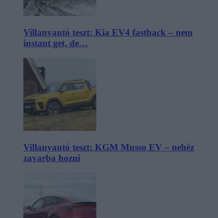
Villanyautó teszt: Kia EV4 fastback – nem
instant get, de…
Villanyautó teszt: KGM Musso EV – nehéz
zavarba hozni