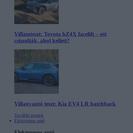
Villámteszt: Toyota bZ4X facelift – ott
csiszolták, ahol kellett?
Villanyautó teszt: Kia EV4 LR hatchback
További tesztek
Elektromos autó
Elektromos autó