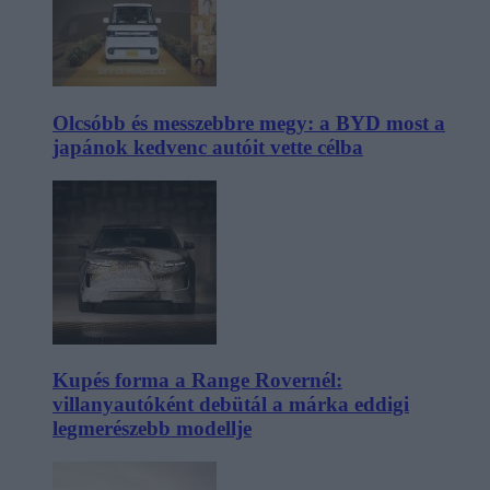
Olcsóbb és messzebbre megy: a BYD most a
japánok kedvenc autóit vette célba
Kupés forma a Range Rovernél:
villanyautóként debütál a márka eddigi
legmerészebb modellje