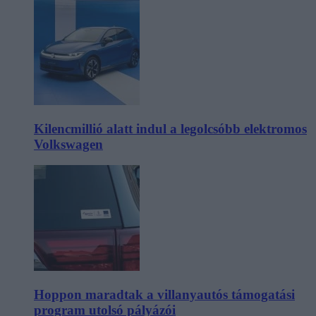
Kilencmillió alatt indul a legolcsóbb elektromos
Volkswagen
Hoppon maradtak a villanyautós támogatási
program utolsó pályázói