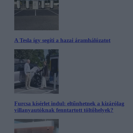
A Tesla így segíti a hazai áramhálózatot
Furcsa kísérlet indul: eltűnhetnek a kizárólag
villanyautóknak fenntartott töltőhelyek?