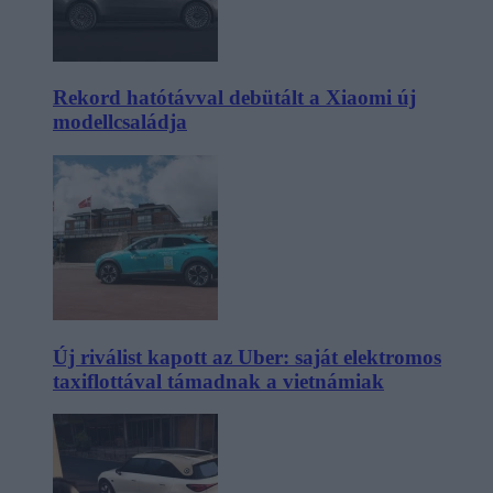
Rekord hatótávval debütált a Xiaomi új
modellcsaládja
Új riválist kapott az Uber: saját elektromos
taxiflottával támadnak a vietnámiak