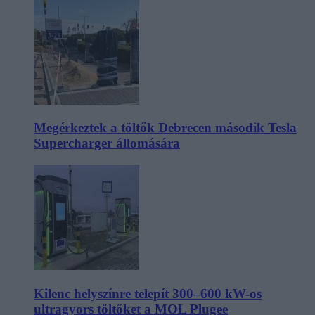
Megérkeztek a töltők Debrecen második Tesla
Supercharger állomására
Kilenc helyszínre telepít 300–600 kW-os
ultragyors töltőket a MOL Plugee