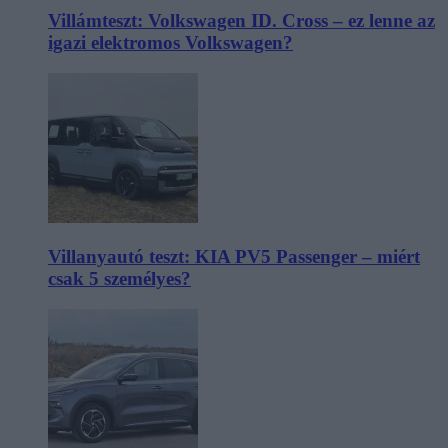
Villámteszt: Volkswagen ID. Cross – ez lenne az
igazi elektromos Volkswagen?
Villanyautó teszt: KIA PV5 Passenger – miért
csak 5 személyes?