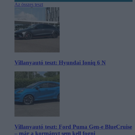
Az összes teszt
Villanyautó teszt: Hyundai Ioniq 6 N
Villanyautó teszt: Ford Puma Gen-e BlueCruise
– már a kormányt sem kell fogni