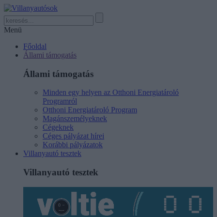
Menü
Főoldal
Állami támogatás
Állami támogatás
Minden egy helyen az Otthoni Energiatároló
Programról
Otthoni Energiatároló Program
Magánszemélyeknek
Cégeknek
Céges pályázat hírei
Korábbi pályázatok
Villanyautó tesztek
Villanyautó tesztek