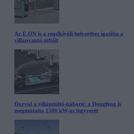
Az E.ON is a rendkívüli helyzethez igazítja a
villanyautó-töltőit
Durvul a villámtöltő-háború: a Dongfeng is
megmutatta 1500 kW-os fegyverét