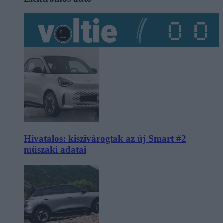
Hivatalos: kiszivárogtak az új Smart #2
műszaki adatai