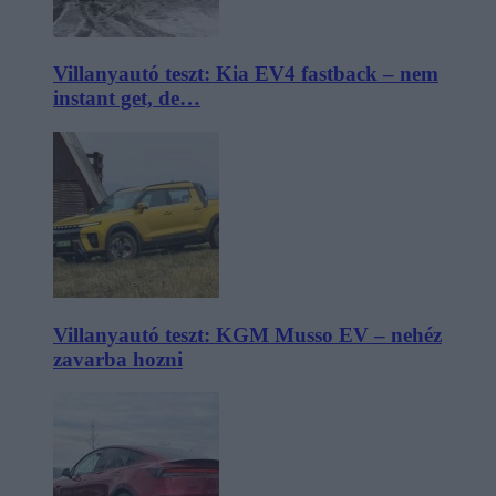
Villanyautó teszt: Kia EV4 fastback – nem
instant get, de…
Villanyautó teszt: KGM Musso EV – nehéz
zavarba hozni