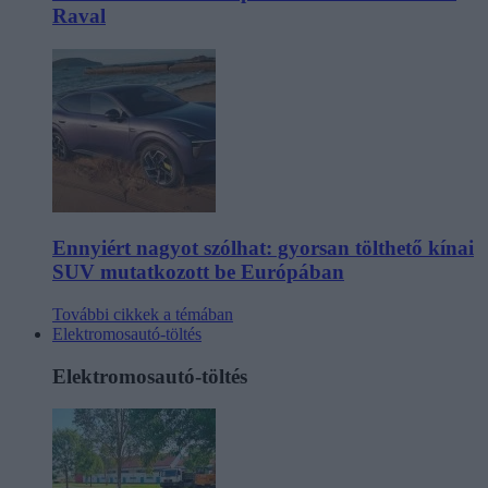
Raval
Ennyiért nagyot szólhat: gyorsan tölthető kínai
SUV mutatkozott be Európában
További cikkek a témában
Elektromosautó-töltés
Elektromosautó-töltés