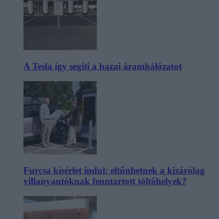
A Tesla így segíti a hazai áramhálózatot
Furcsa kísérlet indul: eltűnhetnek a kizárólag
villanyautóknak fenntartott töltőhelyek?