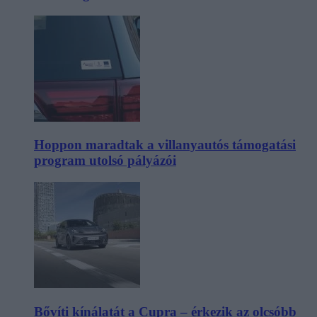
Hoppon maradtak a villanyautós támogatási
program utolsó pályázói
Bővíti kínálatát a Cupra – érkezik az olcsóbb