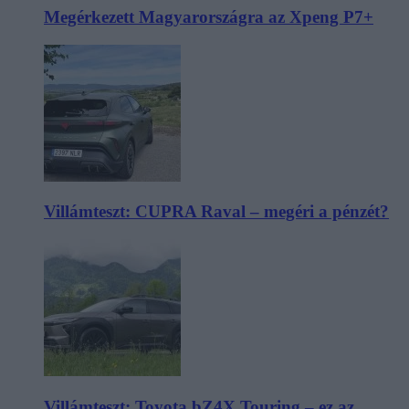
Megérkezett Magyarországra az Xpeng P7+
Villámteszt: CUPRA Raval – megéri a pénzét?
Villámteszt: Toyota bZ4X Touring – ez az,