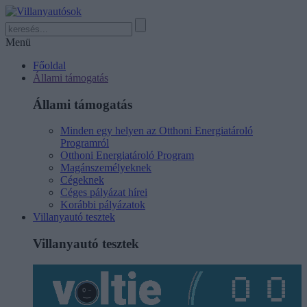
Menü
Főoldal
Állami támogatás
Állami támogatás
Minden egy helyen az Otthoni Energiatároló
Programról
Otthoni Energiatároló Program
Magánszemélyeknek
Cégeknek
Céges pályázat hírei
Korábbi pályázatok
Villanyautó tesztek
Villanyautó tesztek