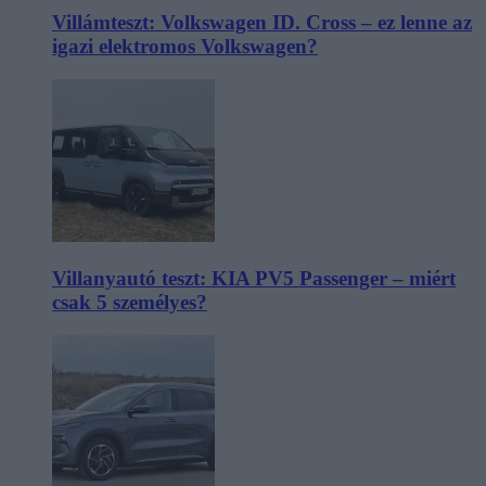
Villámteszt: Volkswagen ID. Cross – ez lenne az
igazi elektromos Volkswagen?
Villanyautó teszt: KIA PV5 Passenger – miért
csak 5 személyes?