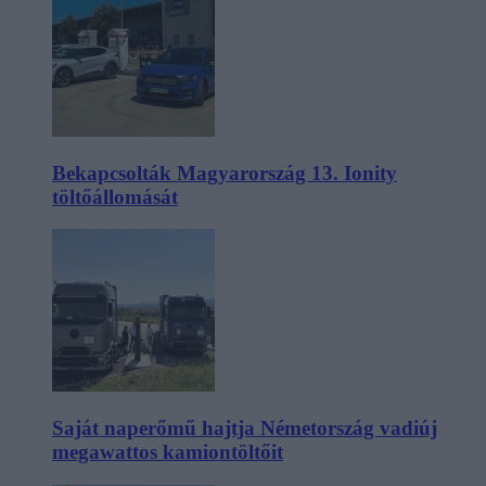
Bekapcsolták Magyarország 13. Ionity
töltőállomását
Saját naperőmű hajtja Németország vadiúj
megawattos kamiontöltőit