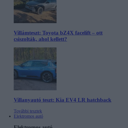
Villámteszt: Toyota bZ4X facelift – ott
csiszolták, ahol kellett?
Villanyautó teszt: Kia EV4 LR hatchback
További tesztek
Elektromos autó
Elektromos autó