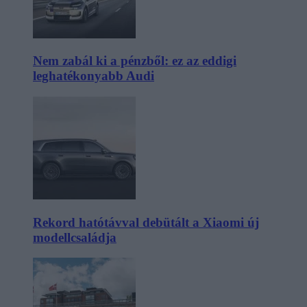
Nem zabál ki a pénzből: ez az eddigi
leghatékonyabb Audi
Rekord hatótávval debütált a Xiaomi új
modellcsaládja