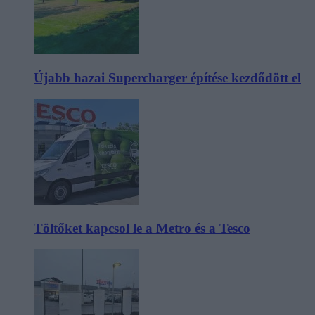
Újabb hazai Supercharger építése kezdődött el
Töltőket kapcsol le a Metro és a Tesco