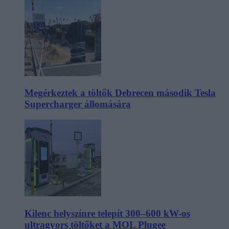
Megérkeztek a töltők Debrecen második Tesla
Supercharger állomására
Kilenc helyszínre telepít 300–600 kW-os
ultragyors töltőket a MOL Plugee