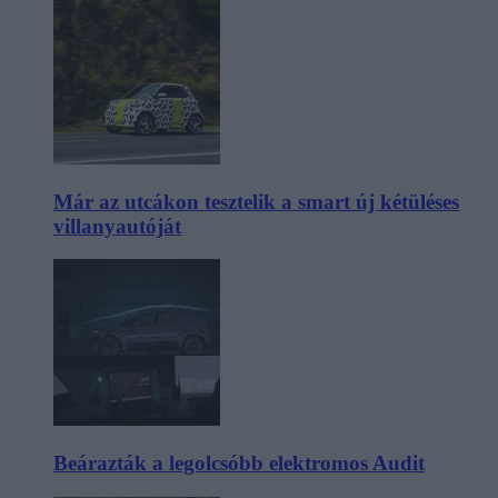
Már az utcákon tesztelik a smart új kétüléses
villanyautóját
Beárazták a legolcsóbb elektromos Audit