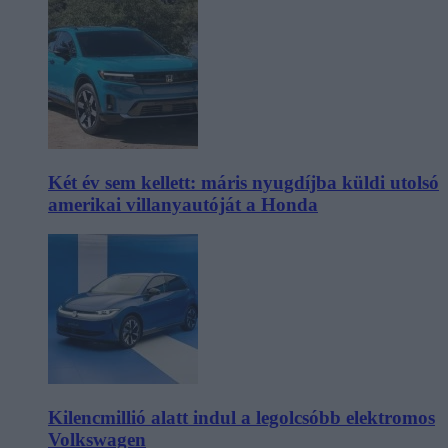
Két év sem kellett: máris nyugdíjba küldi utolsó
amerikai villanyautóját a Honda
Kilencmillió alatt indul a legolcsóbb elektromos
Volkswagen