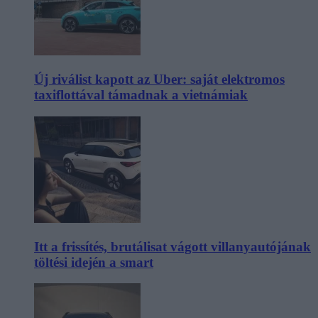
Új riválist kapott az Uber: saját elektromos
taxiflottával támadnak a vietnámiak
Itt a frissítés, brutálisat vágott villanyautójának
töltési idején a smart