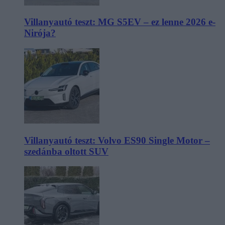
Villanyautó teszt: MG S5EV – ez lenne 2026 e-
Nirója?
Villanyautó teszt: Volvo ES90 Single Motor –
szedánba oltott SUV