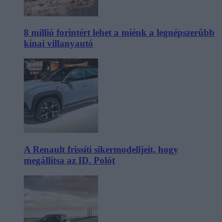
8 millió forintért lehet a miénk a legnépszerűbb
kínai villanyautó
A Renault frissíti sikermodelljeit, hogy
megállítsa az ID. Polót