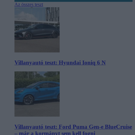
Az összes teszt
Villanyautó teszt: Hyundai Ioniq 6 N
Villanyautó teszt: Ford Puma Gen-e BlueCruise
– már a kormányt sem kell fogni