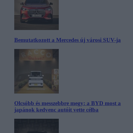
Bemutatkozott a Mercedes új városi SUV-ja
Olcsóbb és messzebbre megy: a BYD most a
japánok kedvenc autóit vette célba