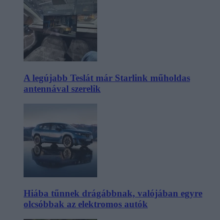
A legújabb Teslát már Starlink műholdas
antennával szerelik
Hiába tűnnek drágábbnak, valójában egyre
olcsóbbak az elektromos autók