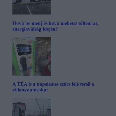
Hová ne menj és hová mehetsz tölteni az
energiaválság idején?
A TEA is a napelemes csúcs felé tereli a
villanyautósokat