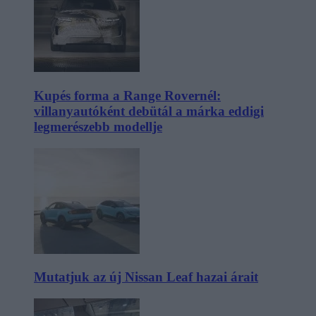
Kupés forma a Range Rovernél:
villanyautóként debütál a márka eddigi
legmerészebb modellje
Mutatjuk az új Nissan Leaf hazai árait