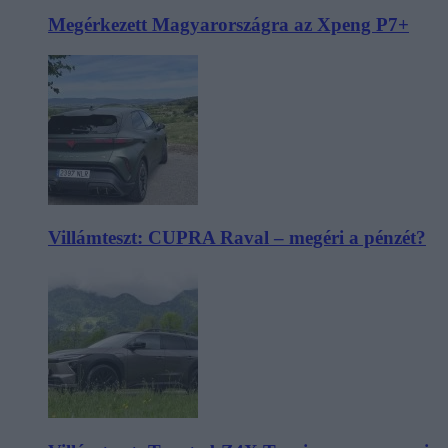
Megérkezett Magyarországra az Xpeng P7+
Villámteszt: CUPRA Raval – megéri a pénzét?