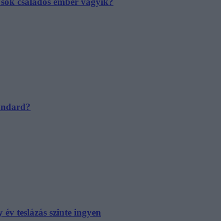
e sok családos ember vágyik?
tandard?
év teslázás szinte ingyen