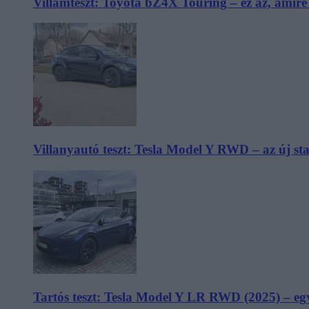
Villámteszt: Toyota bZ4X Touring – ez az, amir
Villanyautó teszt: Tesla Model Y RWD – az új s
Tartós teszt: Tesla Model Y LR RWD (2025) – egy 