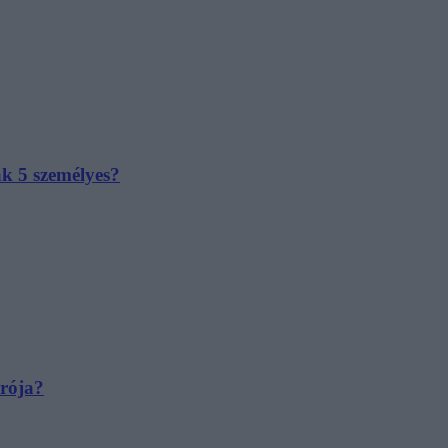
ak 5 személyes?
irója?