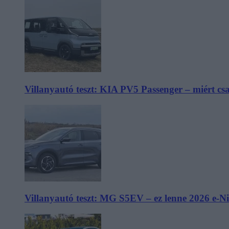
Villanyautó teszt: KIA PV5 Passenger – miért cs
Villanyautó teszt: MG S5EV – ez lenne 2026 e-N