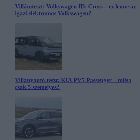
Villámteszt: Volkswagen ID. Cross – ez lenne az
igazi elektromos Volkswagen?
Villanyautó teszt: KIA PV5 Passenger – miért
csak 5 személyes?