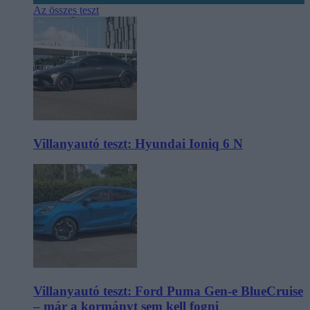
Az összes teszt
Villanyautó teszt: Hyundai Ioniq 6 N
Villanyautó teszt: Ford Puma Gen-e BlueCruise
– már a kormányt sem kell fogni