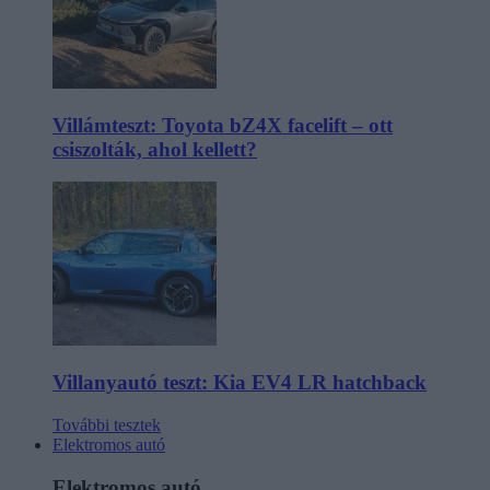
Villámteszt: Toyota bZ4X facelift – ott
csiszolták, ahol kellett?
Villanyautó teszt: Kia EV4 LR hatchback
További tesztek
Elektromos autó
Elektromos autó