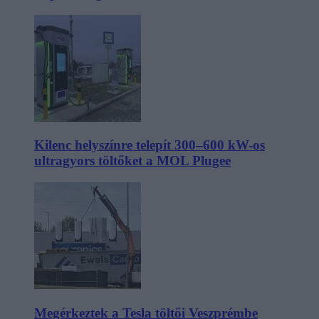
Kilenc helyszínre telepít 300–600 kW-os
ultragyors töltőket a MOL Plugee
Megérkeztek a Tesla töltői Veszprémbe