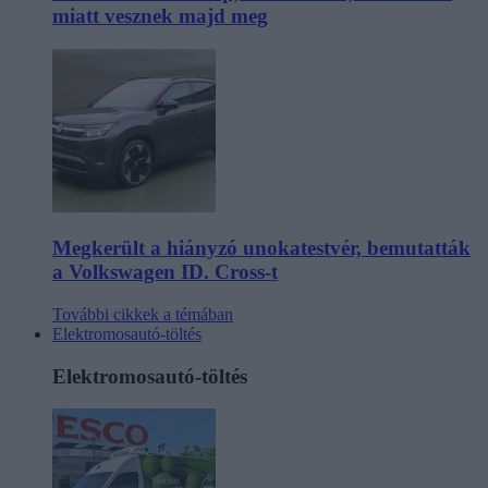
miatt vesznek majd meg
Megkerült a hiányzó unokatestvér, bemutatták
a Volkswagen ID. Cross-t
További cikkek a témában
Elektromosautó-töltés
Elektromosautó-töltés