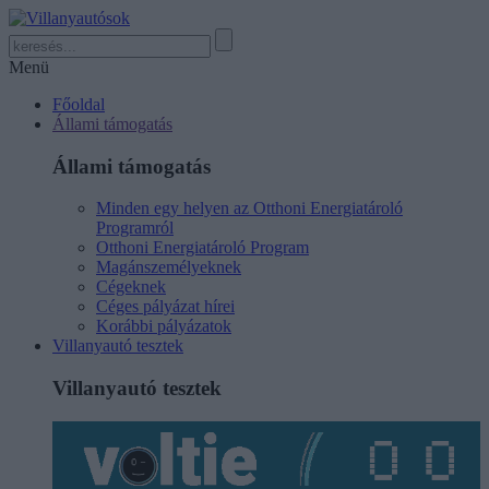
Menü
Főoldal
Állami támogatás
Állami támogatás
Minden egy helyen az Otthoni Energiatároló
Programról
Otthoni Energiatároló Program
Magánszemélyeknek
Cégeknek
Céges pályázat hírei
Korábbi pályázatok
Villanyautó tesztek
Villanyautó tesztek