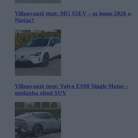
Villanyautó teszt: MG S5EV – ez lenne 2026 e-
Nirója?
Villanyautó teszt: Volvo ES90 Single Motor –
szedánba oltott SUV