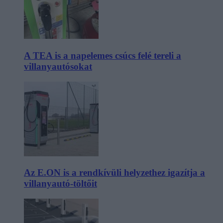
A TEA is a napelemes csúcs felé tereli a
villanyautósokat
Az E.ON is a rendkívüli helyzethez igazítja a
villanyautó-töltőit