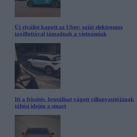
Új riválist kapott az Uber: saját elektromos
taxiflottával támadnak a vietnámiak
Itt a frissítés, brutálisat vágott villanyautójának
töltési idején a smart