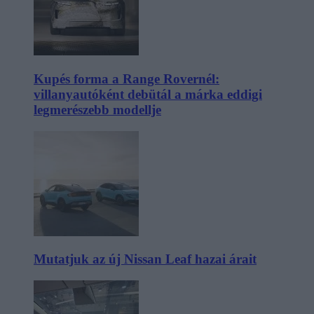
Kupés forma a Range Rovernél:
villanyautóként debütál a márka eddigi
legmerészebb modellje
Mutatjuk az új Nissan Leaf hazai árait