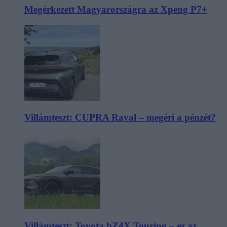
Megérkezett Magyarországra az Xpeng P7+
Villámteszt: CUPRA Raval – megéri a pénzét?
Villámteszt: Toyota bZ4X Touring – ez az,