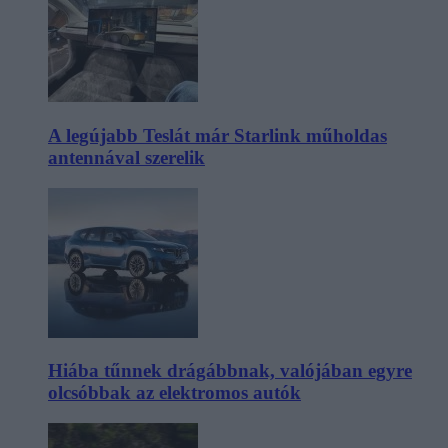
A legújabb Teslát már Starlink műholdas
antennával szerelik
Hiába tűnnek drágábbnak, valójában egyre
olcsóbbak az elektromos autók