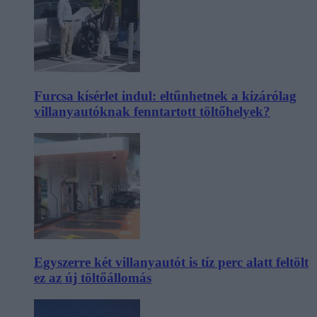
Furcsa kísérlet indul: eltűnhetnek a kizárólag
villanyautóknak fenntartott töltőhelyek?
Egyszerre két villanyautót is tíz perc alatt feltölt
ez az új töltőállomás