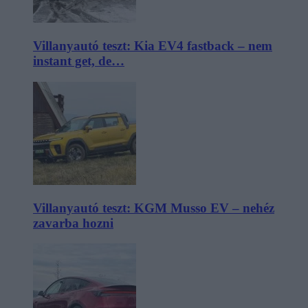
Villanyautó teszt: Kia EV4 fastback – nem
instant get, de…
Villanyautó teszt: KGM Musso EV – nehéz
zavarba hozni