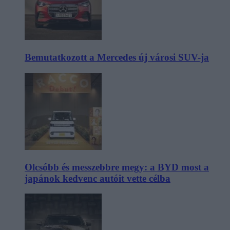
Bemutatkozott a Mercedes új városi SUV-ja
Olcsóbb és messzebbre megy: a BYD most a
japánok kedvenc autóit vette célba