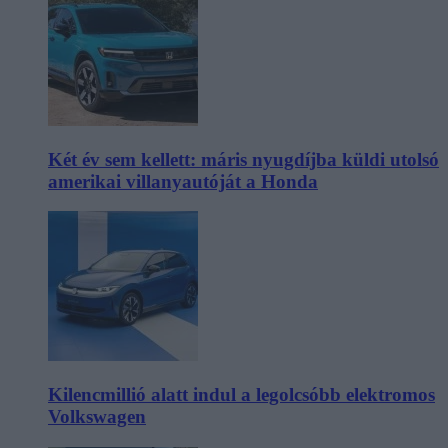
Két év sem kellett: máris nyugdíjba küldi utolsó
amerikai villanyautóját a Honda
Kilencmillió alatt indul a legolcsóbb elektromos
Volkswagen