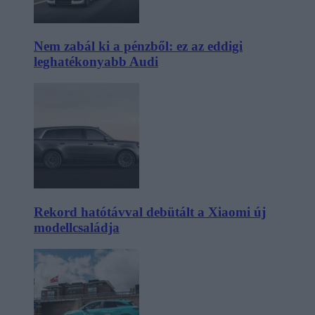
Nem zabál ki a pénzből: ez az eddigi
leghatékonyabb Audi
Rekord hatótávval debütált a Xiaomi új
modellcsaládja