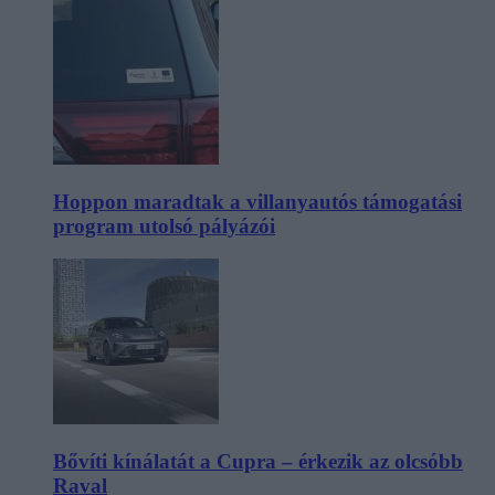
Hoppon maradtak a villanyautós támogatási
program utolsó pályázói
Bővíti kínálatát a Cupra – érkezik az olcsóbb
Raval