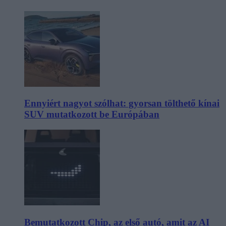
Ennyiért nagyot szólhat: gyorsan tölthető kínai
SUV mutatkozott be Európában
Bemutatkozott Chip, az első autó, amit az AI