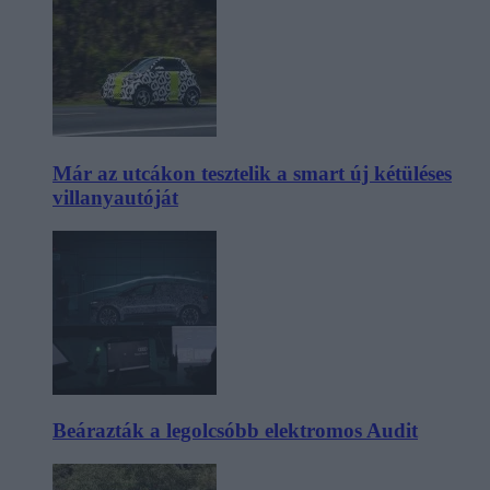
Már az utcákon tesztelik a smart új kétüléses
villanyautóját
Beárazták a legolcsóbb elektromos Audit