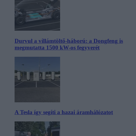
Durvul a villámtöltő-háború: a Dongfeng is
megmutatta 1500 kW-os fegyverét
A Tesla így segíti a hazai áramhálózatot