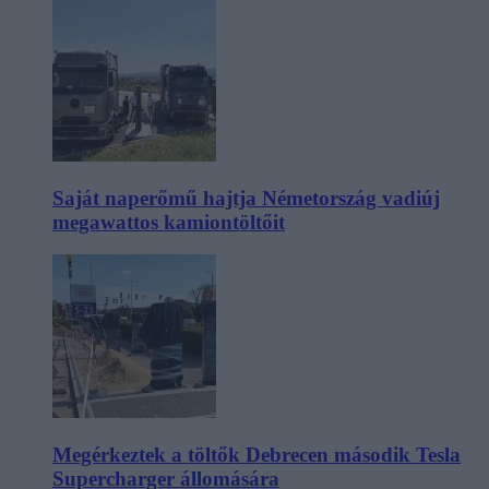
Saját naperőmű hajtja Németország vadiúj
megawattos kamiontöltőit
Megérkeztek a töltők Debrecen második Tesla
Supercharger állomására