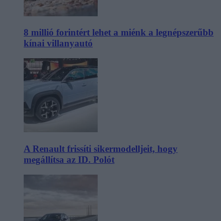
8 millió forintért lehet a miénk a legnépszerűbb
kínai villanyautó
A Renault frissíti sikermodelljeit, hogy
megállítsa az ID. Polót