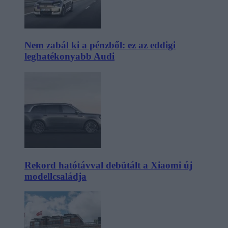
Nem zabál ki a pénzből: ez az eddigi
leghatékonyabb Audi
Rekord hatótávval debütált a Xiaomi új
modellcsaládja