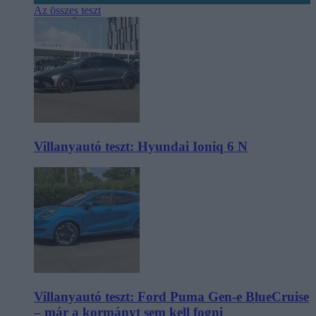
Az összes teszt
Villanyautó teszt: Hyundai Ioniq 6 N
Villanyautó teszt: Ford Puma Gen-e BlueCruise
– már a kormányt sem kell fogni