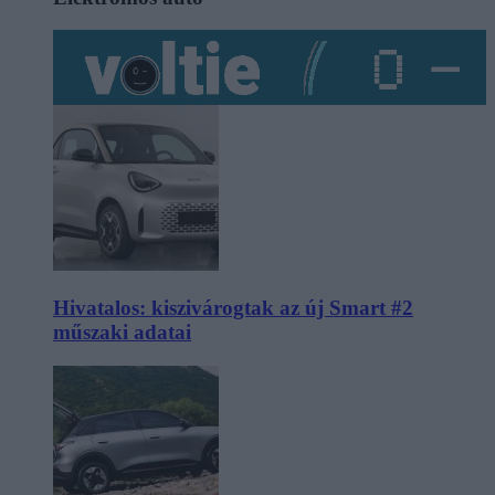
Hivatalos: kiszivárogtak az új Smart #2
műszaki adatai