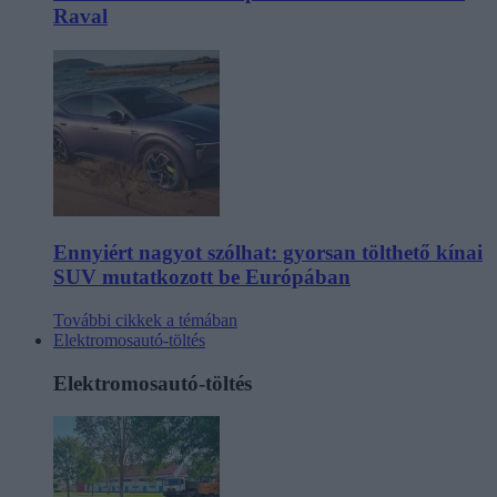
Raval
Ennyiért nagyot szólhat: gyorsan tölthető kínai
SUV mutatkozott be Európában
További cikkek a témában
Elektromosautó-töltés
Elektromosautó-töltés