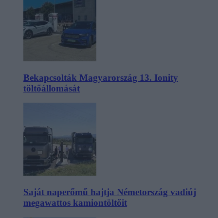
Bekapcsolták Magyarország 13. Ionity
töltőállomását
Saját naperőmű hajtja Németország vadiúj
megawattos kamiontöltőit