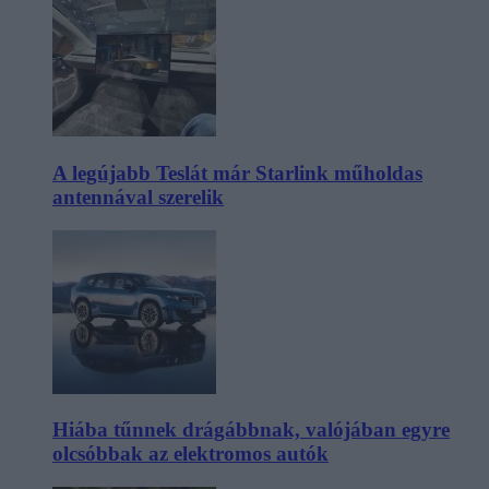
A legújabb Teslát már Starlink műholdas
antennával szerelik
Hiába tűnnek drágábbnak, valójában egyre
olcsóbbak az elektromos autók