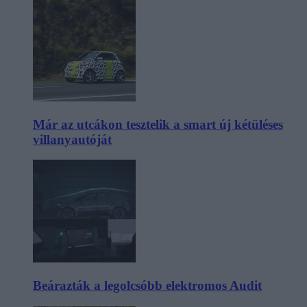
Már az utcákon tesztelik a smart új kétüléses
villanyautóját
Beárazták a legolcsóbb elektromos Audit