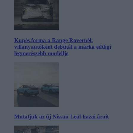
Kupés forma a Range Rovernél:
villanyautóként debütál a márka eddigi
legmerészebb modellje
Mutatjuk az új Nissan Leaf hazai árait