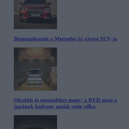
Bemutatkozott a Mercedes új városi SUV-ja
Olcsóbb és messzebbre megy: a BYD most a
japánok kedvenc autóit vette célba