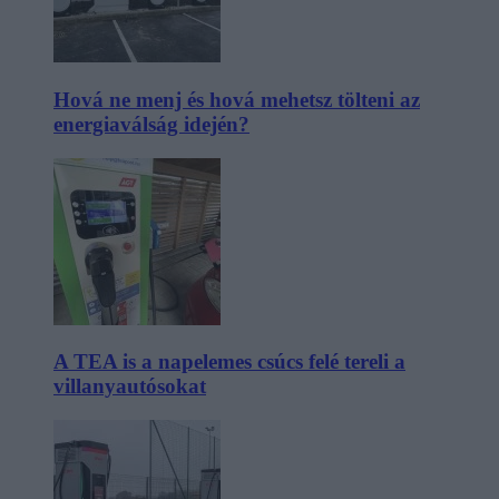
Hová ne menj és hová mehetsz tölteni az
energiaválság idején?
A TEA is a napelemes csúcs felé tereli a
villanyautósokat