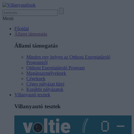
Menü
Főoldal
Állami támogatás
Állami támogatás
Minden egy helyen az Otthoni Energiatároló
Programról
Otthoni Energiatároló Program
Magánszemélyeknek
Cégeknek
Céges pályázat hírei
Korábbi pályázatok
Villanyautó tesztek
Villanyautó tesztek