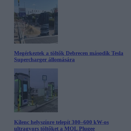
Megérkeztek a töltők Debrecen második Tesla
Supercharger állomására
Kilenc helyszínre telepít 300–600 kW-os
ultragyors töltőket a MOL Plugee