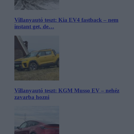
Villanyautó teszt: Kia EV4 fastback – nem
instant get, de…
Villanyautó teszt: KGM Musso EV – nehéz
zavarba hozni