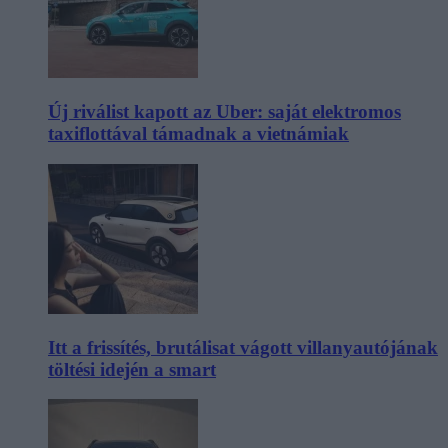
Új riválist kapott az Uber: saját elektromos
taxiflottával támadnak a vietnámiak
Itt a frissítés, brutálisat vágott villanyautójának
töltési idején a smart