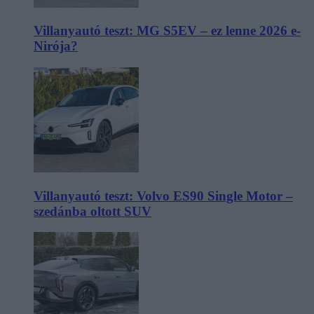
Villanyautó teszt: MG S5EV – ez lenne 2026 e-
Nirója?
Villanyautó teszt: Volvo ES90 Single Motor –
szedánba oltott SUV