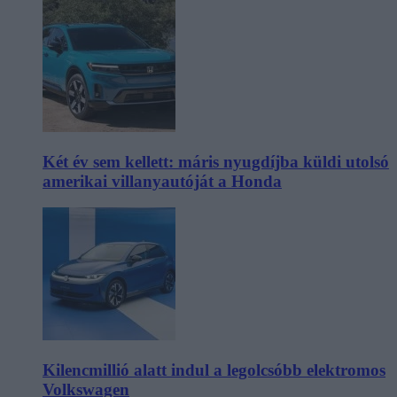
Két év sem kellett: máris nyugdíjba küldi utolsó
amerikai villanyautóját a Honda
Kilencmillió alatt indul a legolcsóbb elektromos
Volkswagen