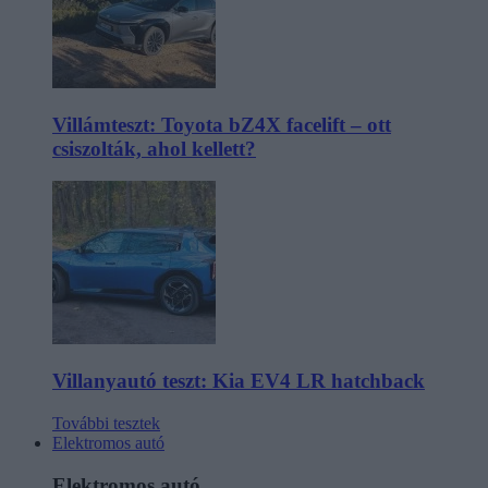
Villámteszt: Toyota bZ4X facelift – ott
csiszolták, ahol kellett?
Villanyautó teszt: Kia EV4 LR hatchback
További tesztek
Elektromos autó
Elektromos autó