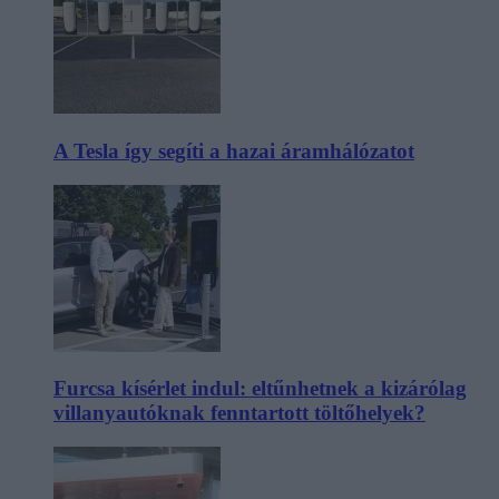
A Tesla így segíti a hazai áramhálózatot
Furcsa kísérlet indul: eltűnhetnek a kizárólag
villanyautóknak fenntartott töltőhelyek?