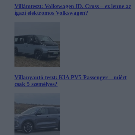
Villámteszt: Volkswagen ID. Cross – ez lenne az
igazi elektromos Volkswagen?
Villanyautó teszt: KIA PV5 Passenger – miért
csak 5 személyes?