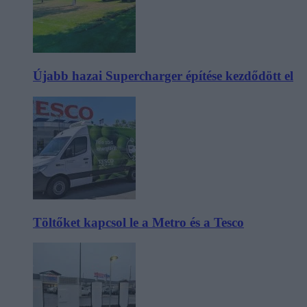
Újabb hazai Supercharger építése kezdődött el
Töltőket kapcsol le a Metro és a Tesco