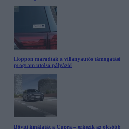
Hoppon maradtak a villanyautós támogatási
program utolsó pályázói
Bővíti kínálatát a Cupra – érkezik az olcsóbb