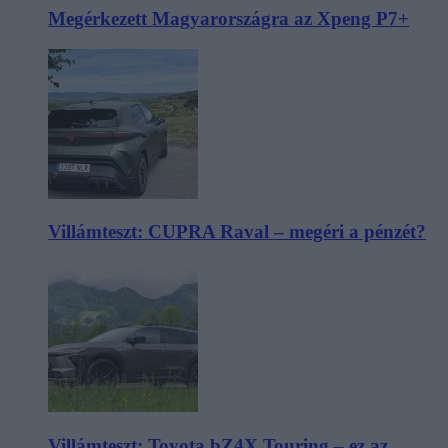
Megérkezett Magyarországra az Xpeng P7+
Villámteszt: CUPRA Raval – megéri a pénzét?
Villámteszt: Toyota bZ4X Touring – ez az,