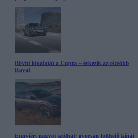
Bővíti kínálatát a Cupra – érkezik az olcsóbb
Raval
Ennyiért nagyot szólhat: gyorsan tölthető kínai