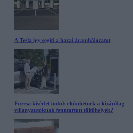
A Tesla így segíti a hazai áramhálózatot
Furcsa kísérlet indul: eltűnhetnek a kizárólag
villanyautóknak fenntartott töltőhelyek?