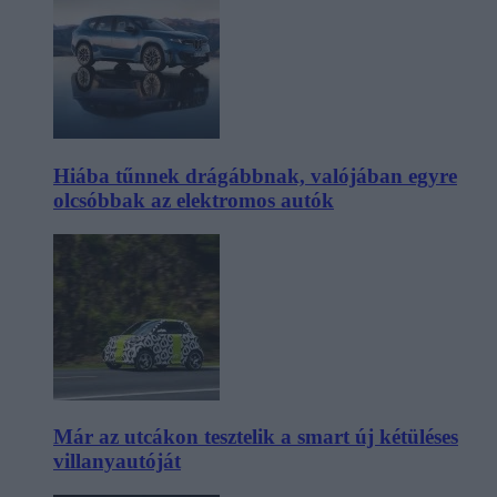
Hiába tűnnek drágábbnak, valójában egyre
olcsóbbak az elektromos autók
Már az utcákon tesztelik a smart új kétüléses
villanyautóját