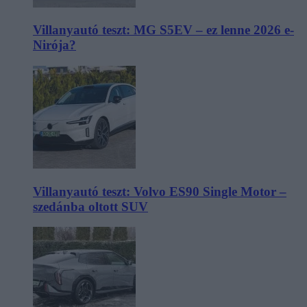
Villanyautó teszt: MG S5EV – ez lenne 2026 e-
Nirója?
Villanyautó teszt: Volvo ES90 Single Motor –
szedánba oltott SUV