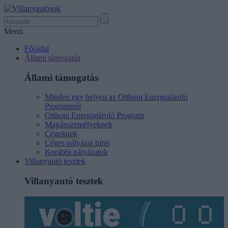
Menü
Főoldal
Állami támogatás
Állami támogatás
Minden egy helyen az Otthoni Energiatároló
Programról
Otthoni Energiatároló Program
Magánszemélyeknek
Cégeknek
Céges pályázat hírei
Korábbi pályázatok
Villanyautó tesztek
Villanyautó tesztek