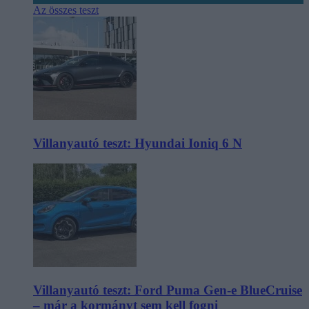
Az összes teszt
Villanyautó teszt: Hyundai Ioniq 6 N
Villanyautó teszt: Ford Puma Gen-e BlueCruise
– már a kormányt sem kell fogni