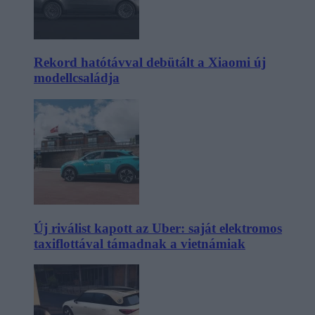
Rekord hatótávval debütált a Xiaomi új
modellcsaládja
Új riválist kapott az Uber: saját elektromos
taxiflottával támadnak a vietnámiak