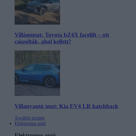
Villámteszt: Toyota bZ4X facelift – ott
csiszolták, ahol kellett?
Villanyautó teszt: Kia EV4 LR hatchback
További tesztek
Elektromos autó
Elektromos autó