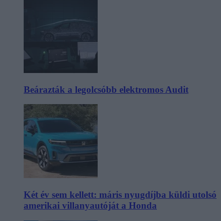
Beárazták a legolcsóbb elektromos Audit
Két év sem kellett: máris nyugdíjba küldi utolsó
amerikai villanyautóját a Honda