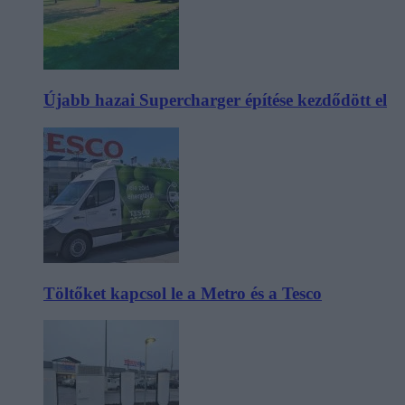
Újabb hazai Supercharger építése kezdődött el
Töltőket kapcsol le a Metro és a Tesco