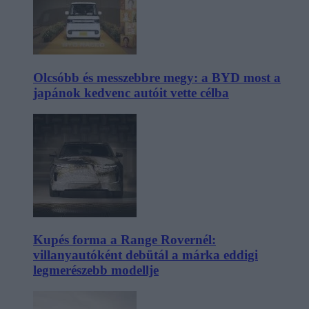
Olcsóbb és messzebbre megy: a BYD most a
japánok kedvenc autóit vette célba
Kupés forma a Range Rovernél:
villanyautóként debütál a márka eddigi
legmerészebb modellje