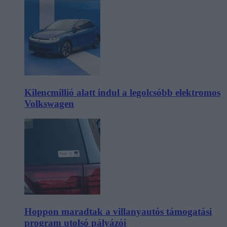
Kilencmillió alatt indul a legolcsóbb elektromos
Volkswagen
Hoppon maradtak a villanyautós támogatási
program utolsó pályázói