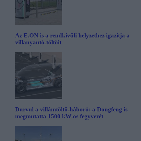
Az E.ON is a rendkívüli helyzethez igazítja a
villanyautó-töltőit
Durvul a villámtöltő-háború: a Dongfeng is
megmutatta 1500 kW-os fegyverét