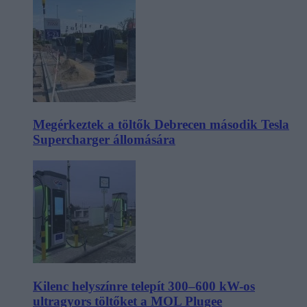
Megérkeztek a töltők Debrecen második Tesla
Supercharger állomására
Kilenc helyszínre telepít 300–600 kW-os
ultragyors töltőket a MOL Plugee