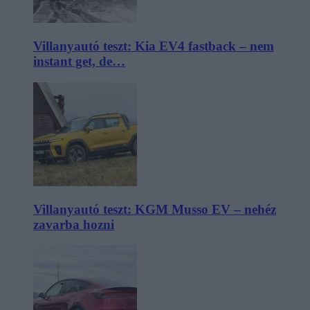
Villanyautó teszt: Kia EV4 fastback – nem
instant get, de…
Villanyautó teszt: KGM Musso EV – nehéz
zavarba hozni