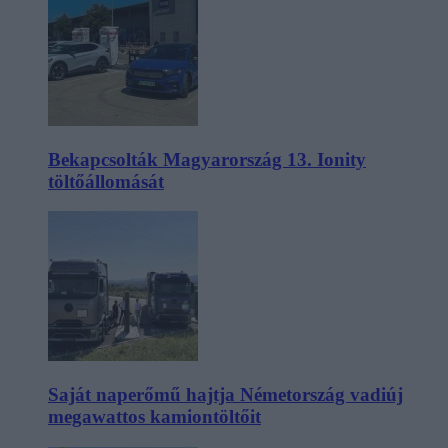
Bekapcsolták Magyarország 13. Ionity
töltőállomását
Saját naperőmű hajtja Németország vadiúj
megawattos kamiontöltőit