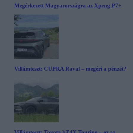
Megérkezett Magyarországra az Xpeng P7+
Villámteszt: CUPRA Raval – megéri a pénzét?
Villámteszt: Toyota bZ4X Touring – ez az,