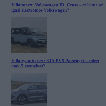
Villámteszt: Volkswagen ID. Cross – ez lenne az
igazi elektromos Volkswagen?
Villanyautó teszt: KIA PV5 Passenger – miért
csak 5 személyes?