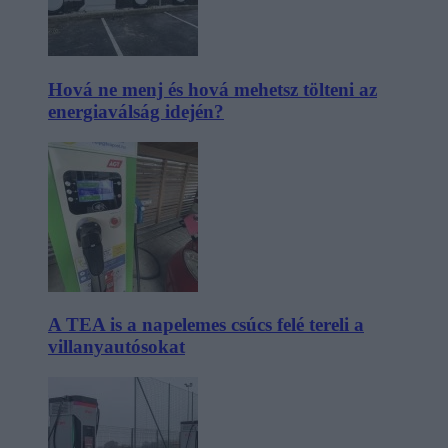
Hová ne menj és hová mehetsz tölteni az
energiaválság idején?
A TEA is a napelemes csúcs felé tereli a
villanyautósokat