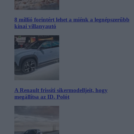
8 millió forintért lehet a miénk a legnépszerűbb
kínai villanyautó
A Renault frissíti sikermodelljeit, hogy
megállítsa az ID. Polót