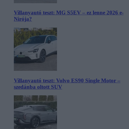
Villanyautó teszt: MG S5EV – ez lenne 2026 e-
Nirója?
Villanyautó teszt: Volvo ES90 Single Motor –
szedánba oltott SUV