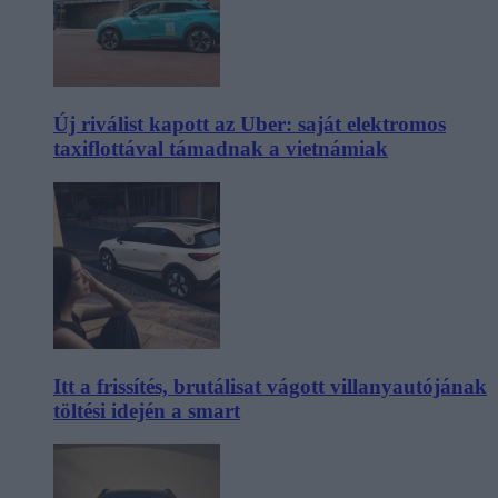
Új riválist kapott az Uber: saját elektromos
taxiflottával támadnak a vietnámiak
Itt a frissítés, brutálisat vágott villanyautójának
töltési idején a smart