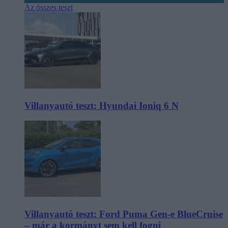
Az összes teszt
Villanyautó teszt: Hyundai Ioniq 6 N
Villanyautó teszt: Ford Puma Gen-e BlueCruise
– már a kormányt sem kell fogni