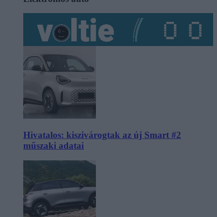
Hivatalos: kiszivárogtak az új Smart #2
műszaki adatai