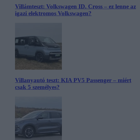
Villámteszt: Volkswagen ID. Cross – ez lenne az
igazi elektromos Volkswagen?
Villanyautó teszt: KIA PV5 Passenger – miért
csak 5 személyes?