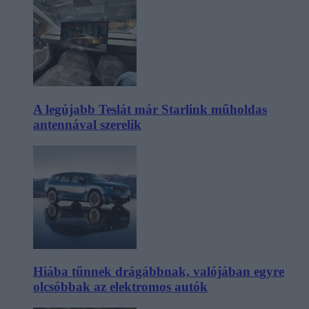
A legújabb Teslát már Starlink műholdas
antennával szerelik
Hiába tűnnek drágábbnak, valójában egyre
olcsóbbak az elektromos autók