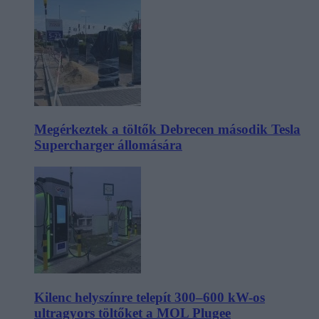
Megérkeztek a töltők Debrecen második Tesla
Supercharger állomására
Kilenc helyszínre telepít 300–600 kW-os
ultragyors töltőket a MOL Plugee