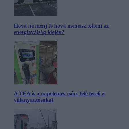
Hová ne menj és hová mehetsz tölteni az
energiaválság idején?
A TEA is a napelemes csúcs felé tereli a
villanyautósokat