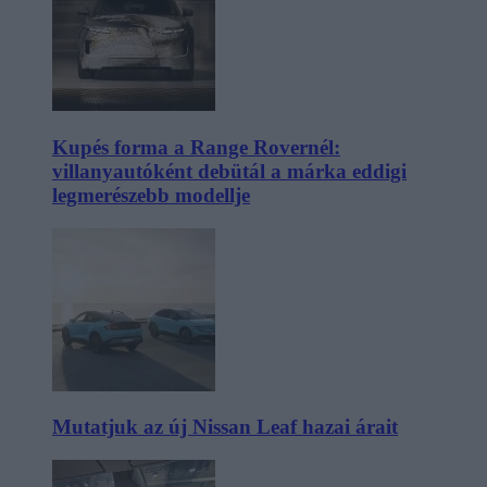
Kupés forma a Range Rovernél:
villanyautóként debütál a márka eddigi
legmerészebb modellje
Mutatjuk az új Nissan Leaf hazai árait