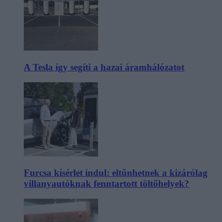
A Tesla így segíti a hazai áramhálózatot
Furcsa kísérlet indul: eltűnhetnek a kizárólag
villanyautóknak fenntartott töltőhelyek?