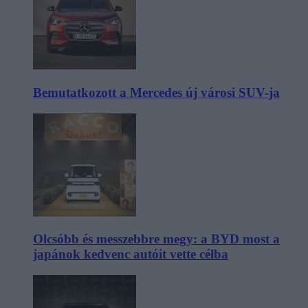
Bemutatkozott a Mercedes új városi SUV-ja
Olcsóbb és messzebbre megy: a BYD most a
japánok kedvenc autóit vette célba