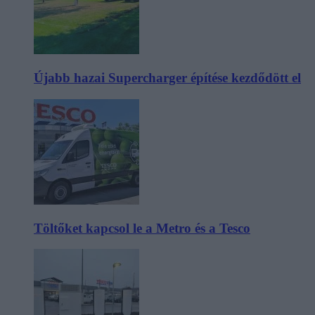
Újabb hazai Supercharger építése kezdődött el
Töltőket kapcsol le a Metro és a Tesco