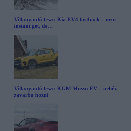
Villanyautó teszt: Kia EV4 fastback – nem
instant get, de…
Villanyautó teszt: KGM Musso EV – nehéz
zavarba hozni