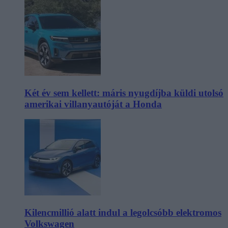
Két év sem kellett: máris nyugdíjba küldi utolsó
amerikai villanyautóját a Honda
Kilencmillió alatt indul a legolcsóbb elektromos
Volkswagen