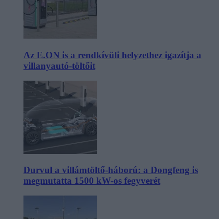
Az E.ON is a rendkívüli helyzethez igazítja a
villanyautó-töltőit
Durvul a villámtöltő-háború: a Dongfeng is
megmutatta 1500 kW-os fegyverét