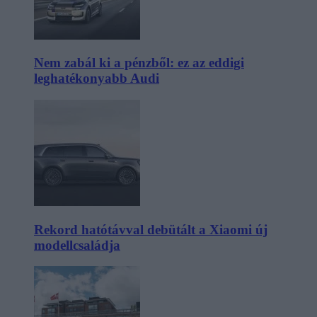
Nem zabál ki a pénzből: ez az eddigi
leghatékonyabb Audi
Rekord hatótávval debütált a Xiaomi új
modellcsaládja