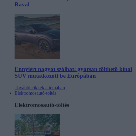
Raval
Ennyiért nagyot szólhat: gyorsan tölthető kínai
SUV mutatkozott be Európában
További cikkek a témában
Elektromosautó-töltés
Elektromosautó-töltés