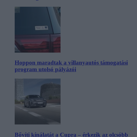
Hoppon maradtak a villanyautós támogatási
program utolsó pályázói
Bővíti kínálatát a Cupra – érkezik az olcsóbb