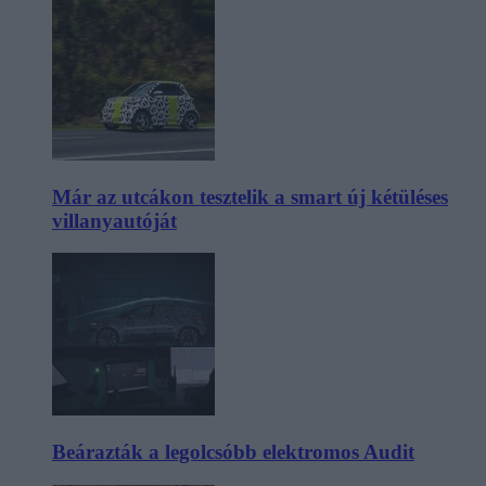
Már az utcákon tesztelik a smart új kétüléses
villanyautóját
Beárazták a legolcsóbb elektromos Audit