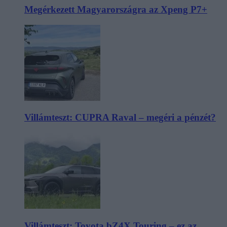
Megérkezett Magyarországra az Xpeng P7+
Villámteszt: CUPRA Raval – megéri a pénzét?
Villámteszt: Toyota bZ4X Touring – ez az,