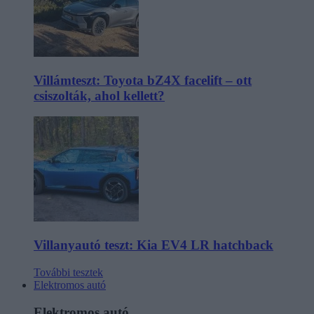
Villámteszt: Toyota bZ4X facelift – ott
csiszolták, ahol kellett?
Villanyautó teszt: Kia EV4 LR hatchback
További tesztek
Elektromos autó
Elektromos autó