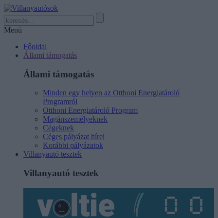
Menü
Főoldal
Állami támogatás
Állami támogatás
Minden egy helyen az Otthoni Energiatároló
Programról
Otthoni Energiatároló Program
Magánszemélyeknek
Cégeknek
Céges pályázat hírei
Korábbi pályázatok
Villanyautó tesztek
Villanyautó tesztek