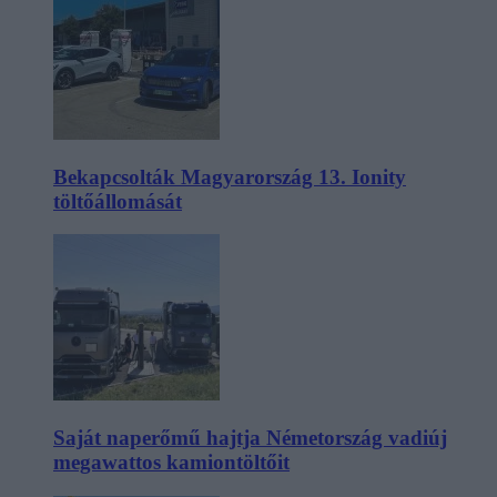
Bekapcsolták Magyarország 13. Ionity
töltőállomását
Saját naperőmű hajtja Németország vadiúj
megawattos kamiontöltőit