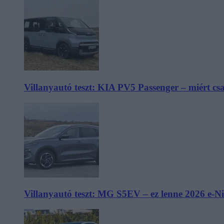
Villanyautó teszt: KIA PV5 Passenger – miért cs
Villanyautó teszt: MG S5EV – ez lenne 2026 e-N