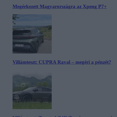
Megérkezett Magyarországra az Xpeng P7+
Villámteszt: CUPRA Raval – megéri a pénzét?