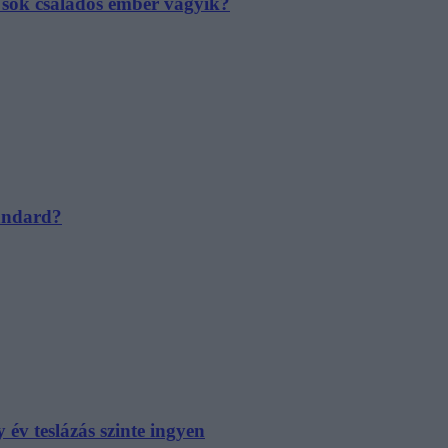
e sok családos ember vágyik?
tandard?
év teslázás szinte ingyen