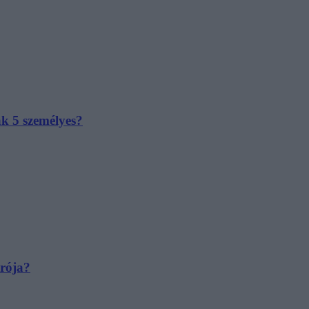
ak 5 személyes?
irója?