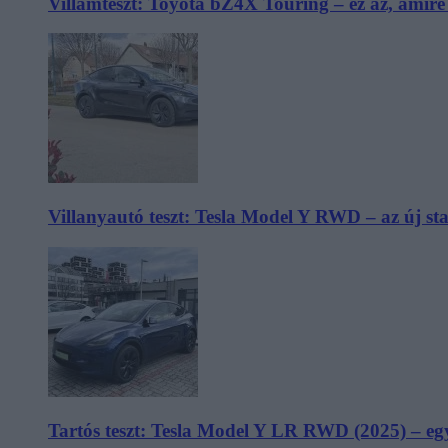
Villámteszt: Toyota bZ4X Touring – ez az, amir
Villanyautó teszt: Tesla Model Y RWD – az új s
Tartós teszt: Tesla Model Y LR RWD (2025) – egy 