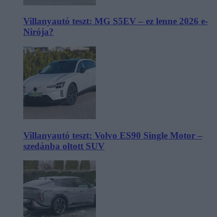
Villanyautó teszt: MG S5EV – ez lenne 2026 e-
Nirója?
Villanyautó teszt: Volvo ES90 Single Motor –
szedánba oltott SUV