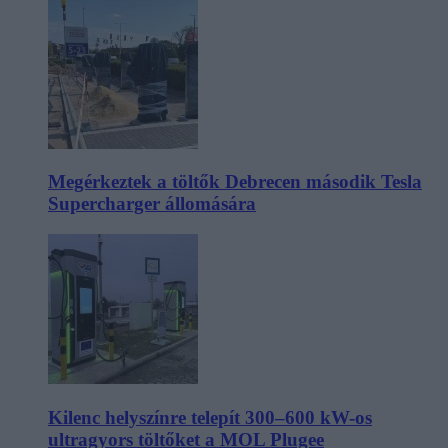
Megérkeztek a töltők Debrecen második Tesla
Supercharger állomására
Kilenc helyszínre telepít 300–600 kW-os
ultragyors töltőket a MOL Plugee