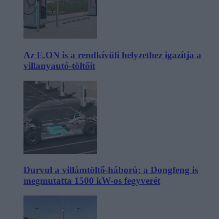
Az E.ON is a rendkívüli helyzethez igazítja a
villanyautó-töltőit
Durvul a villámtöltő-háború: a Dongfeng is
megmutatta 1500 kW-os fegyverét