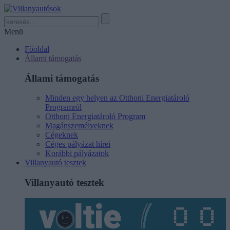
Menü
Főoldal
Állami támogatás
Állami támogatás
Minden egy helyen az Otthoni Energiatároló
Programról
Otthoni Energiatároló Program
Magánszemélyeknek
Cégeknek
Céges pályázat hírei
Korábbi pályázatok
Villanyautó tesztek
Villanyautó tesztek