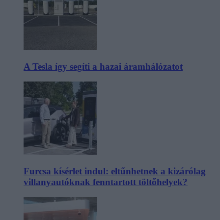
A Tesla így segíti a hazai áramhálózatot
Furcsa kísérlet indul: eltűnhetnek a kizárólag
villanyautóknak fenntartott töltőhelyek?