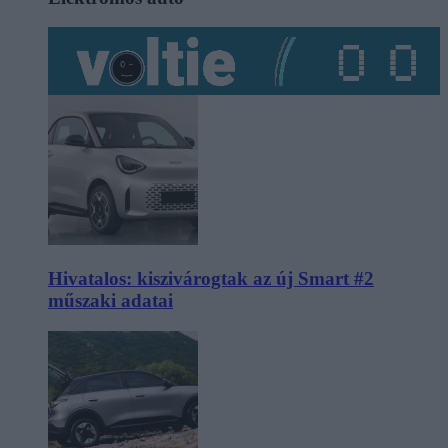
Hivatalos: kiszivárogtak az új Smart #2
műszaki adatai