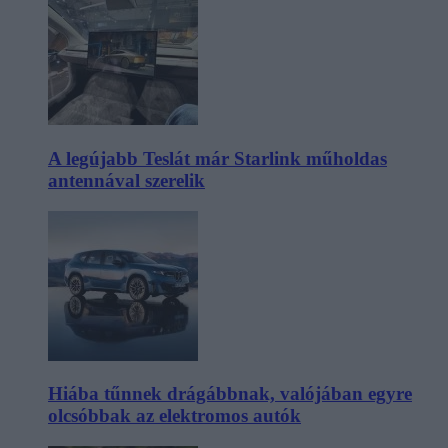
A legújabb Teslát már Starlink műholdas
antennával szerelik
Hiába tűnnek drágábbnak, valójában egyre
olcsóbbak az elektromos autók