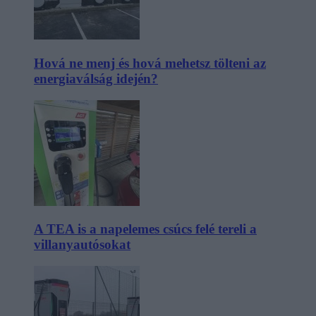
Hová ne menj és hová mehetsz tölteni az
energiaválság idején?
A TEA is a napelemes csúcs felé tereli a
villanyautósokat