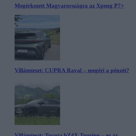
Megérkezett Magyarországra az Xpeng P7+
Villámteszt: CUPRA Raval – megéri a pénzét?
Villámteszt: Toyota bZ4X Touring – ez az,