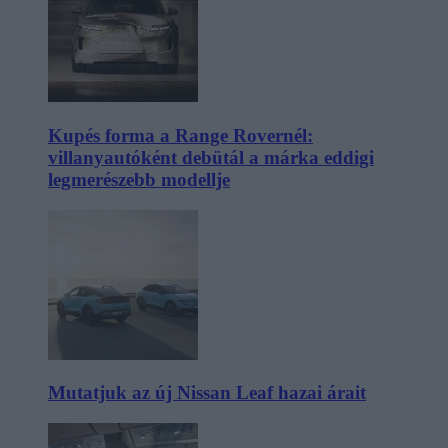
Kupés forma a Range Rovernél:
villanyautóként debütál a márka eddigi
legmerészebb modellje
Mutatjuk az új Nissan Leaf hazai árait