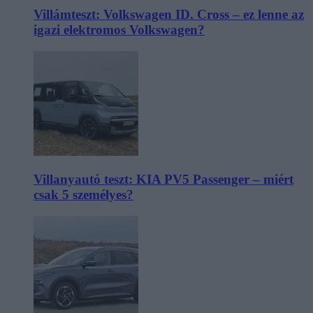
Villámteszt: Volkswagen ID. Cross – ez lenne az
igazi elektromos Volkswagen?
Villanyautó teszt: KIA PV5 Passenger – miért
csak 5 személyes?