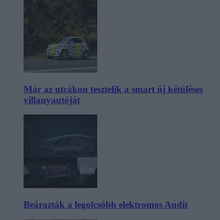
Már az utcákon tesztelik a smart új kétüléses
villanyautóját
Beárazták a legolcsóbb elektromos Audit