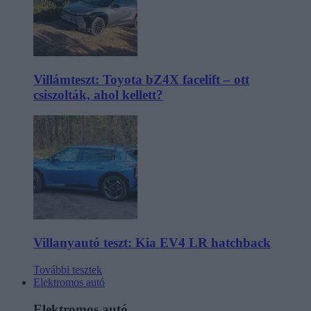
Villámteszt: Toyota bZ4X facelift – ott
csiszolták, ahol kellett?
Villanyautó teszt: Kia EV4 LR hatchback
További tesztek
Elektromos autó
Elektromos autó