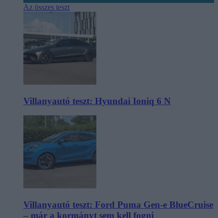
Az összes teszt
Villanyautó teszt: Hyundai Ioniq 6 N
Villanyautó teszt: Ford Puma Gen-e BlueCruise
– már a kormányt sem kell fogni