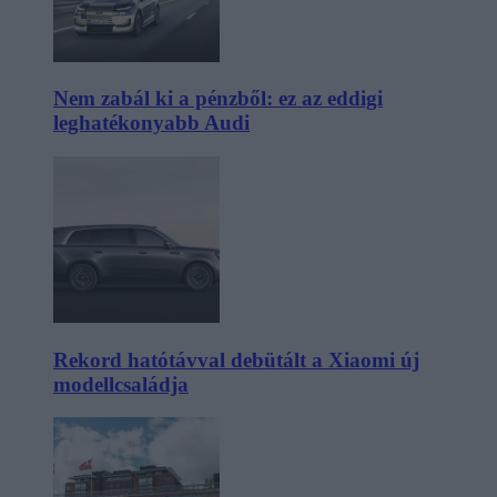
Nem zabál ki a pénzből: ez az eddigi
leghatékonyabb Audi
Rekord hatótávval debütált a Xiaomi új
modellcsaládja