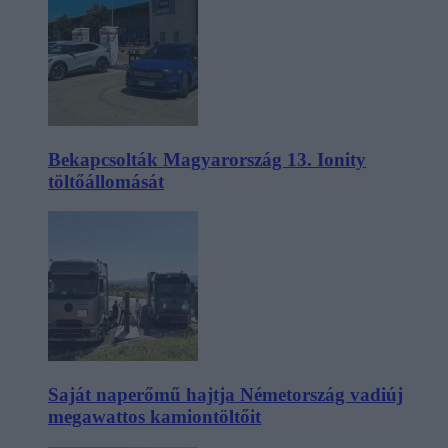
Bekapcsolták Magyarország 13. Ionity
töltőállomását
Saját naperőmű hajtja Németország vadiúj
megawattos kamiontöltőit