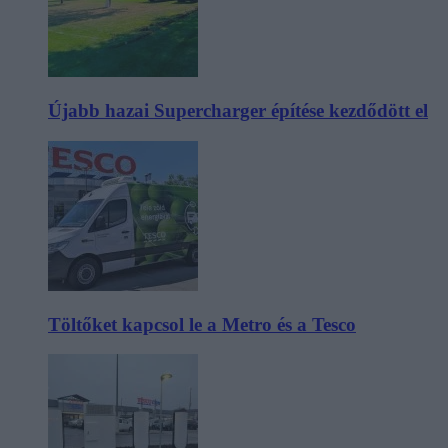
Újabb hazai Supercharger építése kezdődött el
Töltőket kapcsol le a Metro és a Tesco