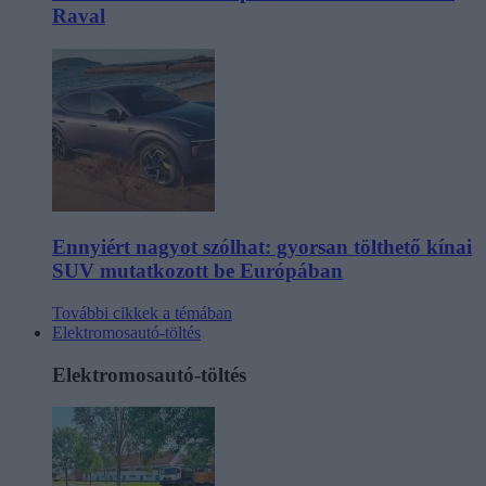
Raval
Ennyiért nagyot szólhat: gyorsan tölthető kínai
SUV mutatkozott be Európában
További cikkek a témában
Elektromosautó-töltés
Elektromosautó-töltés