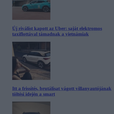
Új riválist kapott az Uber: saját elektromos
taxiflottával támadnak a vietnámiak
Itt a frissítés, brutálisat vágott villanyautójának
töltési idején a smart