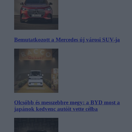
Bemutatkozott a Mercedes új városi SUV-ja
Olcsóbb és messzebbre megy: a BYD most a
japánok kedvenc autóit vette célba