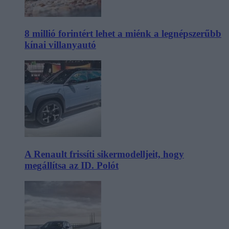
8 millió forintért lehet a miénk a legnépszerűbb
kínai villanyautó
A Renault frissíti sikermodelljeit, hogy
megállítsa az ID. Polót