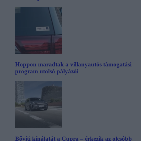
Hoppon maradtak a villanyautós támogatási
program utolsó pályázói
Bővíti kínálatát a Cupra – érkezik az olcsóbb