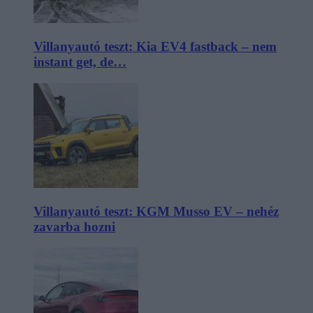
Villanyautó teszt: Kia EV4 fastback – nem
instant get, de…
Villanyautó teszt: KGM Musso EV – nehéz
zavarba hozni