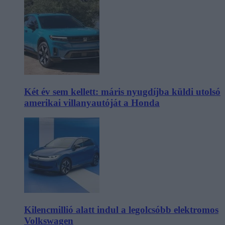
Két év sem kellett: máris nyugdíjba küldi utolsó
amerikai villanyautóját a Honda
Kilencmillió alatt indul a legolcsóbb elektromos
Volkswagen