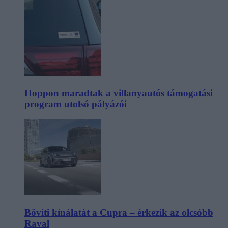
Hoppon maradtak a villanyautós támogatási
program utolsó pályázói
Bővíti kínálatát a Cupra – érkezik az olcsóbb
Raval