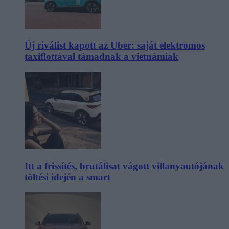
Új riválist kapott az Uber: saját elektromos
taxiflottával támadnak a vietnámiak
Itt a frissítés, brutálisat vágott villanyautójának
töltési idején a smart