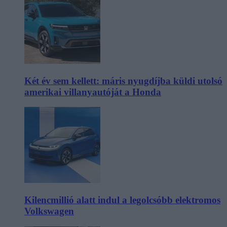
Két év sem kellett: máris nyugdíjba küldi utolsó
amerikai villanyautóját a Honda
Kilencmillió alatt indul a legolcsóbb elektromos
Volkswagen