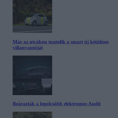
Már az utcákon tesztelik a smart új kétüléses
villanyautóját
Beárazták a legolcsóbb elektromos Audit