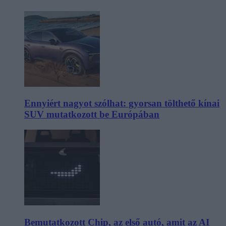
Ennyiért nagyot szólhat: gyorsan tölthető kínai
SUV mutatkozott be Európában
Bemutatkozott Chip, az első autó, amit az AI