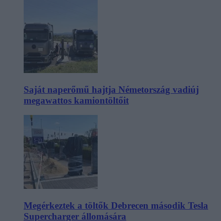
Saját naperőmű hajtja Németország vadiúj
megawattos kamiontöltőit
Megérkeztek a töltők Debrecen második Tesla
Supercharger állomására