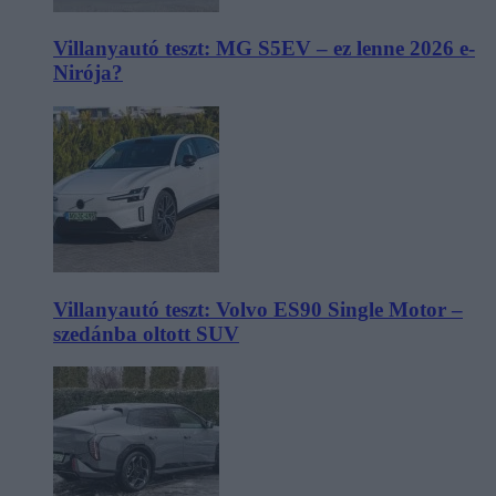
Villanyautó teszt: MG S5EV – ez lenne 2026 e-
Nirója?
Villanyautó teszt: Volvo ES90 Single Motor –
szedánba oltott SUV