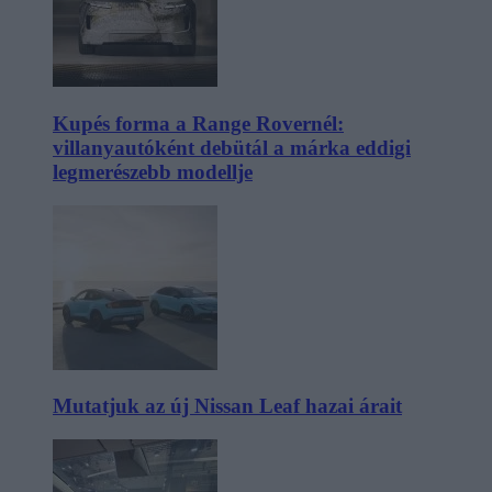
Kupés forma a Range Rovernél:
villanyautóként debütál a márka eddigi
legmerészebb modellje
Mutatjuk az új Nissan Leaf hazai árait