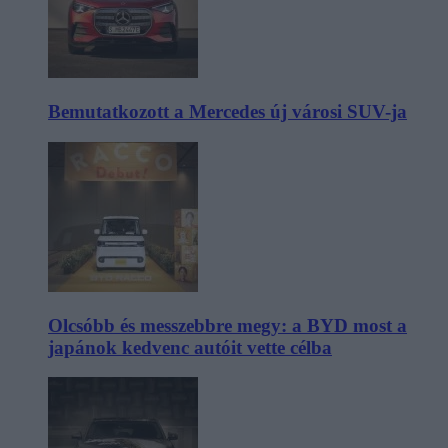
Bemutatkozott a Mercedes új városi SUV-ja
Olcsóbb és messzebbre megy: a BYD most a
japánok kedvenc autóit vette célba