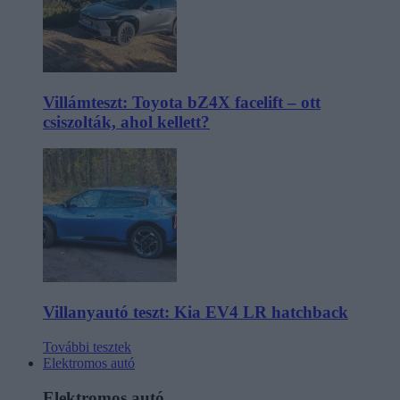
Villámteszt: Toyota bZ4X facelift – ott
csiszolták, ahol kellett?
Villanyautó teszt: Kia EV4 LR hatchback
További tesztek
Elektromos autó
Elektromos autó