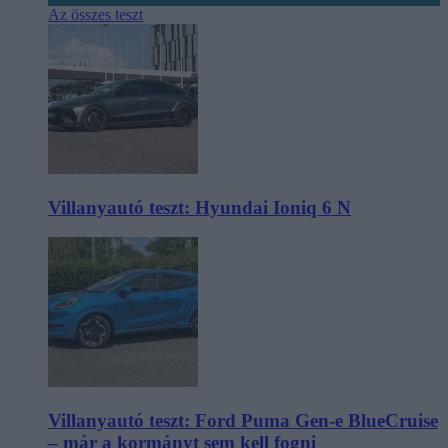
Az összes teszt
Villanyautó teszt: Hyundai Ioniq 6 N
Villanyautó teszt: Ford Puma Gen-e BlueCruise
– már a kormányt sem kell fogni