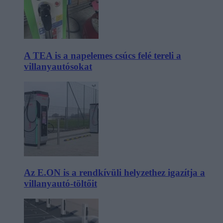
A TEA is a napelemes csúcs felé tereli a
villanyautósokat
Az E.ON is a rendkívüli helyzethez igazítja a
villanyautó-töltőit