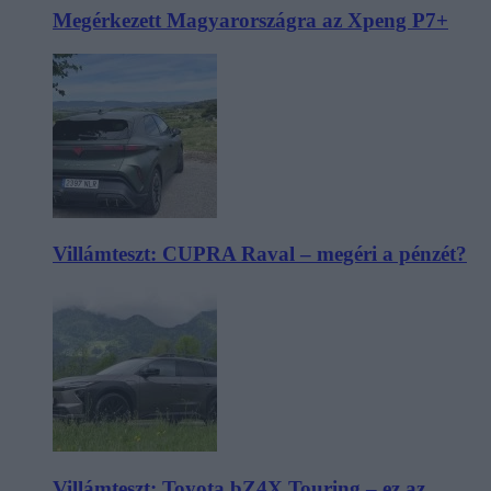
Megérkezett Magyarországra az Xpeng P7+
Villámteszt: CUPRA Raval – megéri a pénzét?
Villámteszt: Toyota bZ4X Touring – ez az,