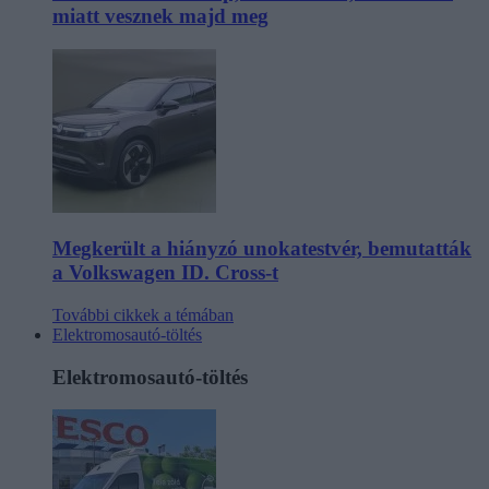
miatt vesznek majd meg
Megkerült a hiányzó unokatestvér, bemutatták
a Volkswagen ID. Cross-t
További cikkek a témában
Elektromosautó-töltés
Elektromosautó-töltés