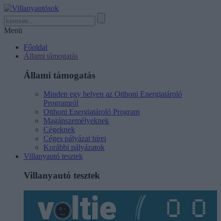
Menü
Főoldal
Állami támogatás
Állami támogatás
Minden egy helyen az Otthoni Energiatároló
Programról
Otthoni Energiatároló Program
Magánszemélyeknek
Cégeknek
Céges pályázat hírei
Korábbi pályázatok
Villanyautó tesztek
Villanyautó tesztek