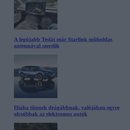
A legújabb Teslát már Starlink műholdas
antennával szerelik
Hiába tűnnek drágábbnak, valójában egyre
olcsóbbak az elektromos autók