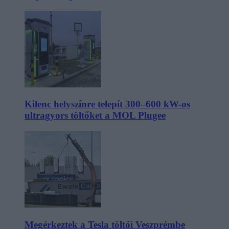
Kilenc helyszínre telepít 300–600 kW-os
ultragyors töltőket a MOL Plugee
Megérkeztek a Tesla töltői Veszprémbe