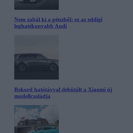
Nem zabál ki a pénzből: ez az eddigi
leghatékonyabb Audi
Rekord hatótávval debütált a Xiaomi új
modellcsaládja