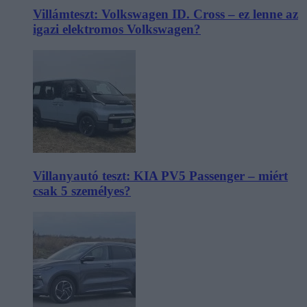
Villámteszt: Volkswagen ID. Cross – ez lenne az
igazi elektromos Volkswagen?
Villanyautó teszt: KIA PV5 Passenger – miért
csak 5 személyes?