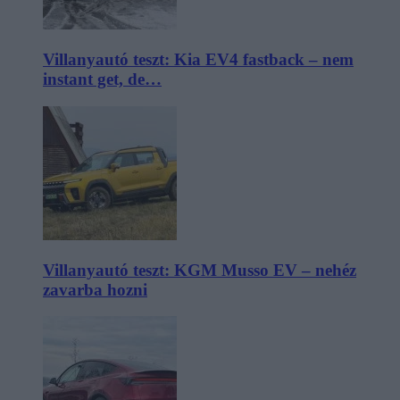
Villanyautó teszt: Kia EV4 fastback – nem
instant get, de…
Villanyautó teszt: KGM Musso EV – nehéz
zavarba hozni