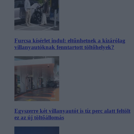
Furcsa kísérlet indul: eltűnhetnek a kizárólag
villanyautóknak fenntartott töltőhelyek?
Egyszerre két villanyautót is tíz perc alatt feltölt
ez az új töltőállomás