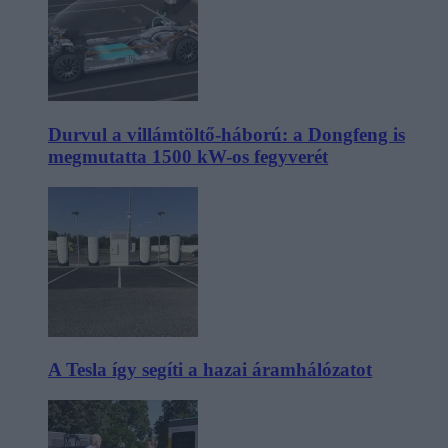
Durvul a villámtöltő-háború: a Dongfeng is
megmutatta 1500 kW-os fegyverét
A Tesla így segíti a hazai áramhálózatot