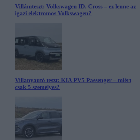
Villámteszt: Volkswagen ID. Cross – ez lenne az
igazi elektromos Volkswagen?
Villanyautó teszt: KIA PV5 Passenger – miért
csak 5 személyes?