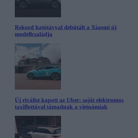
Rekord hatótávval debütált a Xiaomi új
modellcsaládja
Új riválist kapott az Uber: saját elektromos
taxiflottával támadnak a vietnámiak