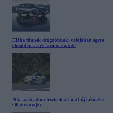
Hiába tűnnek drágábbnak, valójában egyre
olcsóbbak az elektromos autók
Már az utcákon tesztelik a smart új kétüléses
villanyautóját