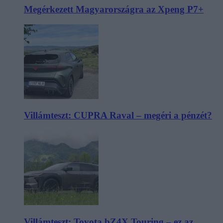
Megérkezett Magyarországra az Xpeng P7+
Villámteszt: CUPRA Raval – megéri a pénzét?
Villámteszt: Toyota bZ4X Touring – ez az,