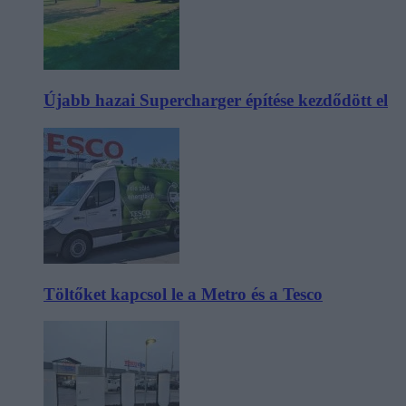
Újabb hazai Supercharger építése kezdődött el
Töltőket kapcsol le a Metro és a Tesco