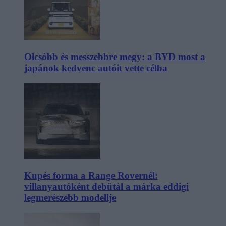
Olcsóbb és messzebbre megy: a BYD most a
japánok kedvenc autóit vette célba
Kupés forma a Range Rovernél:
villanyautóként debütál a márka eddigi
legmerészebb modellje