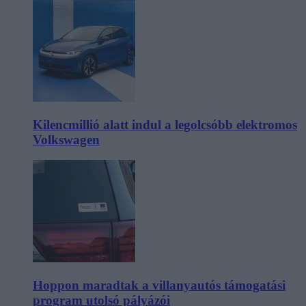
Kilencmillió alatt indul a legolcsóbb elektromos
Volkswagen
Hoppon maradtak a villanyautós támogatási
program utolsó pályázói